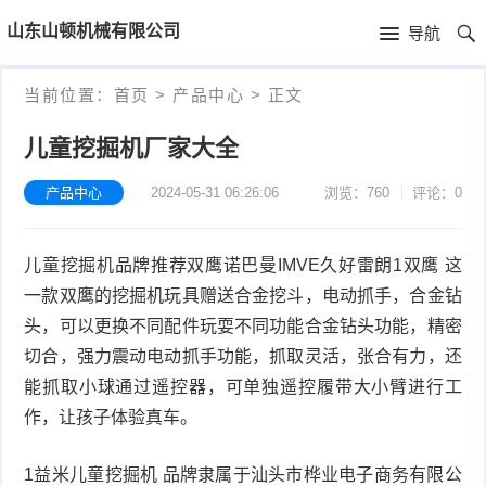
首
山东山顿机械有限公司
导航
页
首
当前位置：
首页
>
产品中心
>
正文
页
新
儿童挖掘机厂家大全
闻
产
产品中心
2024-05-31 06:26:06
浏览：760
评论：0
资
品
公
儿童挖掘机品牌推荐双鹰诺巴曼IMVE久好雷朗1双鹰 这
讯
中
司
技
一款双鹰的挖掘机玩具赠送合金挖斗，电动抓手，合金钻
心
简
术
头，可以更换不同配件玩耍不同功能合金钻头功能，精密
切合，强力震动电动抓手功能，抓取灵活，张合有力，还
介
文
能抓取小球通过遥控器，可单独遥控履带大小臂进行工
作，让孩子体验真车。
章
1益米儿童挖掘机 品牌隶属于汕头市桦业电子商务有限公