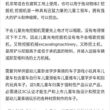
机非常适合在建筑工地上使用，也可以用于拖动物体2 挖
掘机 挖掘机是一种具有迅猛力量的儿童工程车，拥有强
大的铲斗和伸缩臂，可以挖出。
不会儿童充电挖掘机需要充上电才可以唱歌，没有电得情
况下不工作，因此儿童充电挖掘机没有电不会唱歌挖掘
机，又称挖掘机械excavatingmachinery，又称挖土机，
是用铲斗挖掘高于或低于承机面的物料，并装入运输车辆
或卸至堆料场的土方机械。
需要列举供婴幼儿童卧坐学步乘骑的车子游戏小玩具车儿
童车包含童车自行车儿童滑板车儿童推车儿童学步车和别
的玩具车子，这5类儿童车归属于强制性产品认证产品，
必需通过3C认证才能生产和上市儿童车指设计和预定供
婴幼儿童乘骑玩乐的各种材质制作的车子。