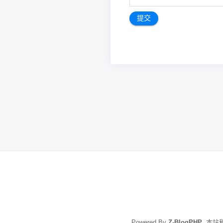
文
章
导
航
Powered By
Z-BlogPHP
. 本