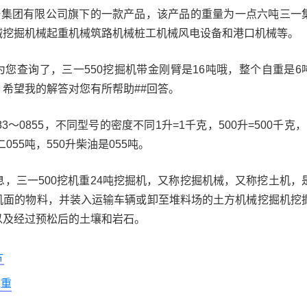
三一集团有限公司旗下的一款产品，该产品的重量为一点六吨三一
械挖掘机械起重机械筑路机械桩工机械风电设备和港口机械等。
您查询了，三一550挖掘机带金刚臂是16吨哦，整个自重是6
希望我的解答对您有所帮助##回答。
3～0855，不同型号的密度不同1升=1千克，500升=500千克，
0二055吨，550升柴油是055吨。
息，三一500挖机重24吨挖掘机，又称挖掘机械，又称挖土机，
机面的物料，并装入运输车辆或卸至堆料场的土方机械挖掘机挖
以及经过预松后的土壤和岩石。
片
吨重