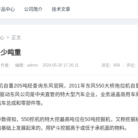
产品中心
公司简介
技术文章
心
>
正文
多少吨重
作者： 编辑：admin
2024-05-30 17:26:11
浏览：669
评论：
拉机自重205吨经查询东风官网，2011年东风550大桥拖拉机自
，2轮驱动东风公司是中央直管的特大型汽车企业，业务涵盖商用车
汽车总成和零部件等。
的参数得知，550挖机的特大挖最高吨位在50吨挖掘机，又称挖掘
的基础上发展起来的，用铲斗挖掘高于或低于承机面的物料。