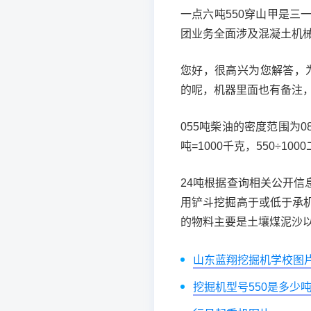
一点六吨550穿山甲是
团业务全面涉及混凝土机
您好，很高兴为您解答，为
的呢，机器里面也有备注，
055吨柴油的密度范围为08
吨=1000千克，550÷100
24吨根据查询相关公开信
用铲斗挖掘高于或低于承
的物料主要是土壤煤泥沙
山东蓝翔挖掘机学校图
挖掘机型号550是多少