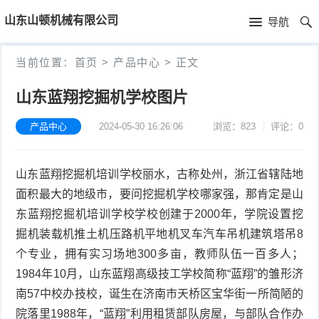
首
山东山顿机械有限公司
导航
页
首
当前位置：
首页
>
产品中心
>
正文
页
新
山东蓝翔挖掘机学校图片
闻
产
产品中心
2024-05-30 16:26:06
浏览：823
评论：0
资
品
公
山东蓝翔挖掘机培训学校丽水，古称处州，浙江省辖陆地
讯
中
司
技
面积最大的地级市，要问挖掘机学校哪家强，那肯定是山
心
简
术
东蓝翔挖掘机培训学校学校创建于2000年，学院设置挖
掘机装载机推土机压路机平地机叉车汽车吊机建筑塔吊8
介
文
个专业，拥有实习场地300多亩，教师队伍一百多人；
1984年10月，山东蓝翔高级技工学校简称“蓝翔”的雏形济
章
南57中校办技校，诞生在济南市天桥区宝华街一所简陋的
院落里1988年，“蓝翔”利用租赁部队房屋，与部队合作办