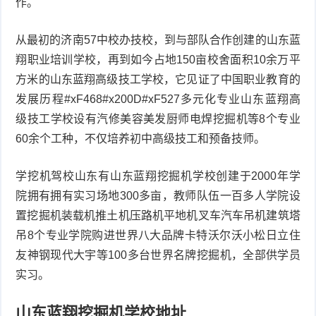
作。
从最初的济南57中校办技校，到与部队合作创建的山东蓝
翔职业培训学校，再到如今占地150亩校舍面积10余万平
方米的山东蓝翔高级技工学校，它见证了中国职业教育的
发展历程#xF468#x200D#xF527多元化专业山东蓝翔高
级技工学校设有汽修美容美发厨师电焊挖掘机等8个专业
60余个工种，不仅培养初中高级技工和预备技师。
学挖机驾校山东有山东蓝翔挖掘机学校创建于2000年学
院拥有拥有实习场地300多亩，教师队伍一百多人学院设
置挖掘机装载机推土机压路机平地机叉车汽车吊机建筑塔
吊8个专业学院购进世界八大品牌卡特沃尔沃小松日立住
友神钢现代大宇等100多台世界名牌挖掘机，全部供学员
实习。
山东蓝翔挖掘机学校地址