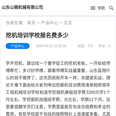
首
山东山顿机械有限公司
导航
页
首
当前位置：
首页
>
产品中心
>
正文
页
新
挖机培训学校报名费多少
闻
产
产品中心
2024-05-31 01:26:05
浏览：715
评论：0
资
品
公
学开挖机，建议找一个要学徒工的挖机老板，一开始给师
讯
中
司
技
傅帮忙，多讨好师傅，跟着师傅实战最重要，山东蓝翔什
心
简
术
么的就不推荐了，这东西就和开车一样，关键是实战，理
论不难下面会给大家列举出挖掘机培训费用清单按照顺年
介
文
工程机械培训学校标准学挖掘机基础班学费3200元学1个
月左右，学挖掘机加强班学费；元左右，学期12个月，这
章
里要提醒学员们注意，学费里面是否包含住宿费和考证的
费用，有些学校是不包括的按照物价上涨速度来看，尤其