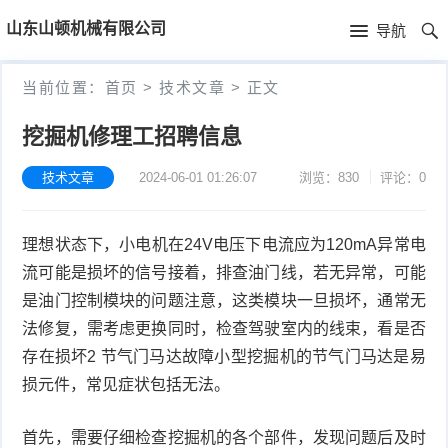
首
山东山顿机械有限公司
导航
页
首
当前位置：
首页
>
技术文章
>
正文
页
新
挖掘机修理工招聘信息
闻
产
技术文章
2024-06-01 01:26:07
浏览：830
评论：0
资
品
公
理想状态下，小电机在24V电压下电流应为120mA异常电
讯
中
司
技
流可能是损坏的信号接着，排查油门线，若无异常，可能
心
简
术
是油门控制模块的问题注意，这类模块一旦损坏，通常无
法修复，需考虑更换同时，检查驾驶室内的线束，看是否
介
文
存在损坏2 节气门马达故障小型挖掘机的节气门马达是易
损元件，常见症状包括无法。
章
首先，需要仔细检查挖掘机的各个部件，发现问题后及时